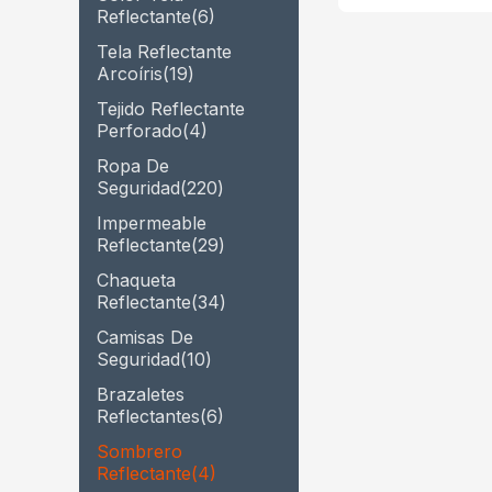
Reflectante
(6)
Tela Reflectante
Arcoíris
(19)
Tejido Reflectante
Perforado
(4)
Ropa De
Seguridad
(220)
Impermeable
Reflectante
(29)
Chaqueta
Reflectante
(34)
Camisas De
Seguridad
(10)
Brazaletes
Reflectantes
(6)
Sombrero
Reflectante
(4)