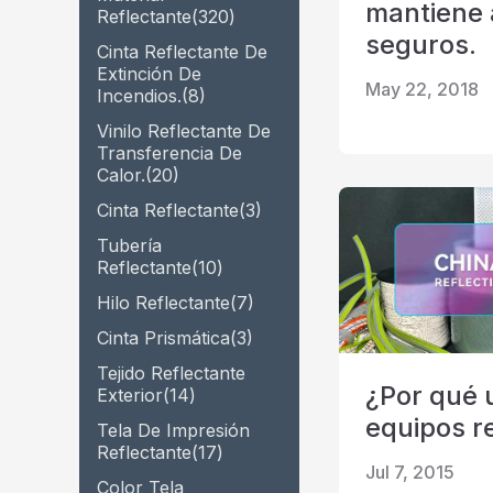
mantiene 
Cinta prismática
Reflectante
(320)
seguros.
Cinta Reflectante De
de material que brilla en la
Extinción De
oscuridad
May 22, 2018
Incendios.
(8)
Vinilo Reflectante De
Transferencia De
Calor.
(20)
Cinta Reflectante
(3)
Tubería
Reflectante
(10)
Hilo Reflectante
(7)
Cinta Prismática
(3)
Tejido Reflectante
¿Por qué u
Exterior
(14)
equipos r
Tela De Impresión
Reflectante
(17)
Jul 7, 2015
Color Tela