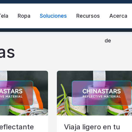
Tela
Ropa
Soluciones
Recursos
Acerca
de
as
ante
Chaleco de seguridad
Cinta refle
ctante de transferencia de calor
Tela reflectante 
eflectante
Viaja ligero en tu