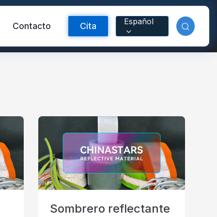
Español
Contacto
Cita
ctante FR
Material reflectante
arcoíris
Sombrero reflectante