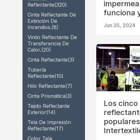
impermea
Cinta prismática
Reflectante
(320)
funciona 
Cinta Reflectante De
de material que brilla en la
Extinción De
oscuridad
Jun 25, 2024
Incendios.
(8)
Vinilo Reflectante De
Transferencia De
Calor.
(20)
Cinta Reflectante
(3)
Tubería
Reflectante
(10)
Hilo Reflectante
(7)
Cinta Prismática
(3)
Los cinco 
Tejido Reflectante
reflectan
Exterior
(14)
populares
Tela De Impresión
Reflectante
(17)
Intertexti
Color Tela