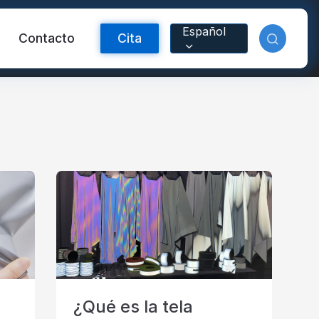
Español
Contacto
Cita
ctante FR
Material reflectante
arcoíris
¿Qué es la tela