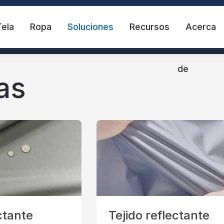
Tela
Ropa
Soluciones
Recursos
Acerca
de
as
ante
Chaleco de seguridad
Cinta refle
ctante de transferencia de calor
Tela reflectante 
ctante
Tejido reflectante