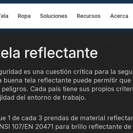
Tela
Ropa
Soluciones
Recursos
Acerca
de
ela reflectante
eguridad es una cuestión crítica para la seg
 buena tela reflectante puede permitir que 
 peligros. Cada país tiene sus propios crite
jidad del entorno de trabajo.
ante
Chaleco de seguridad
Cinta refle
e 1 de cada 3 prendas de material reflect
ctante de transferencia de calor
Tela reflectante 
SI 107/EN 20471 para brillo reflectante de 