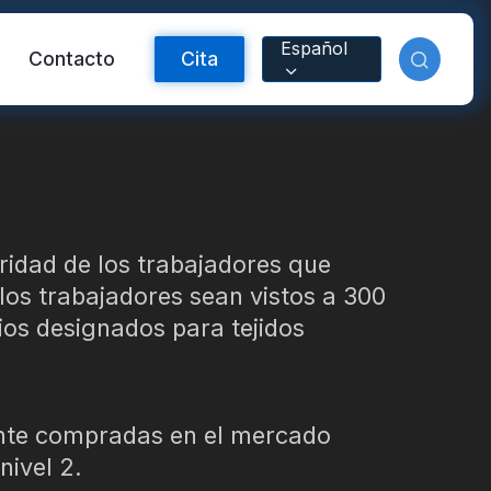
Español
Contacto
Cita
uridad de los trabajadores que
los trabajadores sean vistos a 300
rios designados para tejidos
ctante FR
Material reflectante
ante compradas en el mercado
arcoíris
nivel 2.