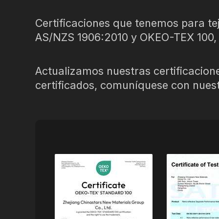
Cinta prismática
Certificaciones que tenemos para te
de material que brilla en la
oscuridad
AS/NZS 1906:2010 y OKEO-TEX 100, 
Actualizamos nuestras certificacio
certificados, comuníquese con nuestr