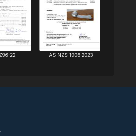
Z96-22
AS NZS 1906:2023
S
.